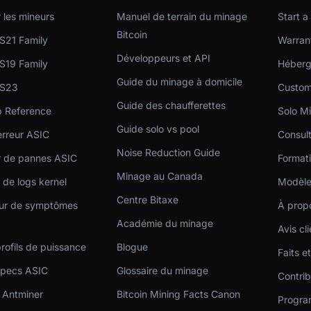
les mineurs
Manuel de terrain du minage
Start a
Bitcoin
S21 Family
Warrant
Développeurs et API
S19 Family
Héberg
Guide du minage à domicile
 S23
Custom
Guide des chaufferettes
p Reference
Solo Mi
Guide solo vs pool
rreur ASIC
Consult
Noise Reduction Guide
r de pannes ASIC
Format
Minage au Canada
de logs kernel
Modèle
Centre Bitaxe
eur de symptômes
À prop
Académie du minage
Avis cl
rofils de puissance
Blogue
Faits e
specs ASIC
Glossaire du minage
Contri
 Antminer
Bitcoin Mining Facts Canon
Program