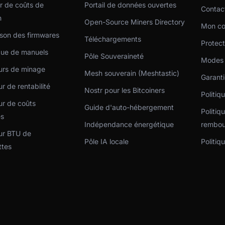
r de coûts de
Portail de données ouvertes
Contac
n
Open-Source Miners Directory
Mon c
son des firmwares
Téléchargements
Protect
que de manuels
Pôle Souveraineté
Modes 
urs de minage
Mesh souverain (Meshtastic)
Garant
r de rentabilité
Nostr pour les Bitcoiners
Politiq
ur de coûts
Guide d'auto-hébergement
Politiq
es
Indépendance énergétique
rembou
ur BTU de
Pôle IA locale
Politiq
ttes