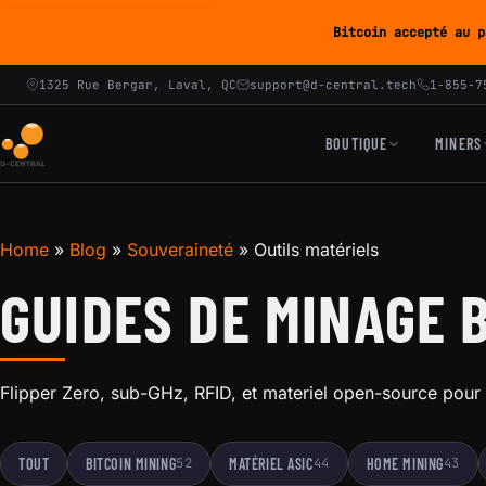
Bitcoin accepté au p
1325 Rue Bergar, Laval, QC
support@d-central.tech
1-855-7
BOUTIQUE
MINERS
Home
»
Blog
»
Souveraineté
»
Outils matériels
GUIDES DE MINAGE B
Flipper Zero, sub-GHz, RFID, et materiel open-source pour
TOUT
BITCOIN MINING
52
MATÉRIEL ASIC
44
HOME MINING
43