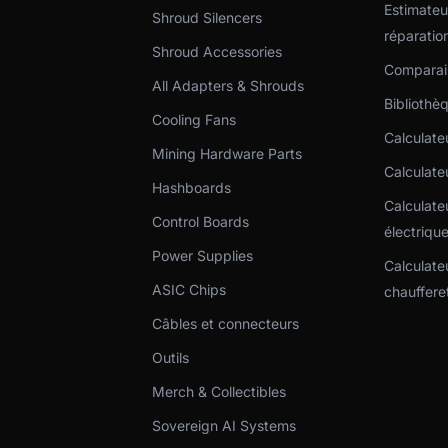
Estimateu
Shroud Silencers
réparatio
Shroud Accessories
Comparai
All Adapters & Shrouds
Bibliothè
Cooling Fans
Calculate
Mining Hardware Parts
Calculateu
Hashboards
Calculate
Control Boards
électriqu
Power Supplies
Calculate
ASIC Chips
chauffere
Câbles et connecteurs
Outils
Merch & Collectibles
Sovereign AI Systems