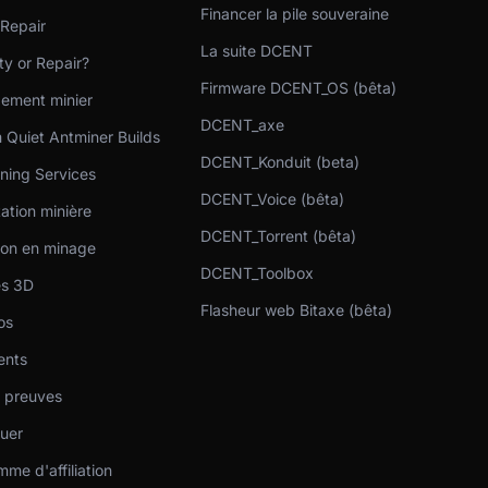
Financer la pile souveraine
 Repair
La suite DCENT
y or Repair?
Firmware DCENT_OS (bêta)
ement minier
DCENT_axe
 Quiet Antminer Builds
DCENT_Konduit (beta)
ning Services
DCENT_Voice (bêta)
ation minière
DCENT_Torrent (bêta)
ion en minage
DCENT_Toolbox
s 3D
Flasheur web Bitaxe (bêta)
os
ients
t preuves
buer
me d'affiliation