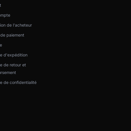
t
ompte
ion de l'acheteur
de paiement
ie
ue d'expédition
ue de retour et
rsement
ue de confidentialité