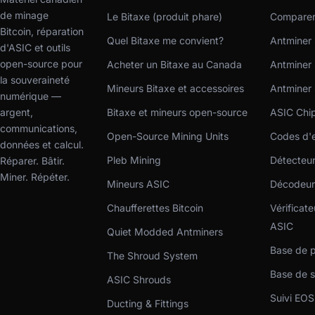
de minage
Le Bitaxe (produit phare)
Comparer 
Bitcoin, réparation
Quel Bitaxe me convient?
Antminer 
d'ASIC et outils
open-source pour
Acheter un Bitaxe au Canada
Antminer 
la souveraineté
Mineurs Bitaxe et accessoires
Antminer
numérique —
argent,
Bitaxe et mineurs open-source
ASIC Chi
communications,
Open-Source Mining Units
Codes d'e
données et calcul.
Pleb Mining
Détecteu
Réparer. Bâtir.
Miner. Répéter.
Mineurs ASIC
Décodeur 
Chaufferettes Bitcoin
Vérificat
ASIC
Quiet Modded Antminers
Base de p
The Shroud System
Base de 
ASIC Shrouds
Suivi EOS
Ducting & Fittings