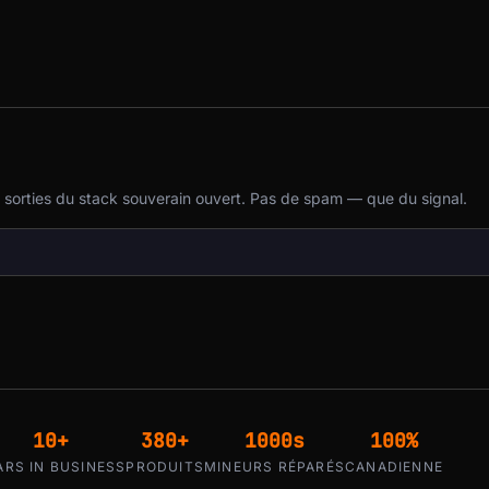
t sorties du stack souverain ouvert. Pas de spam — que du signal.
10+
380+
1000s
100%
ARS IN BUSINESS
PRODUITS
MINEURS RÉPARÉS
CANADIENNE