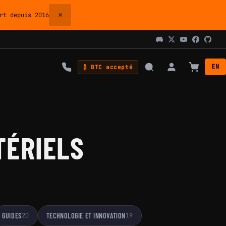
×
t depuis 2016
EN
₿ BTC accepté
TÉRIELS
GUIDES
20
TECHNOLOGIE ET INNOVATION
19