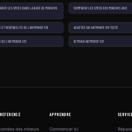
ARER LES SPECS DANS LA BASE DE MINEURS
COMPARER LES SPECS DES MINEURS ASIC
S ET RENTABILITÉ DE L’ANTMINER S19
ACHETER UN ANTMINER S19 TESTÉ
S DE L’ANTMINER S21
BITMAIN ANTMINER S21
 REFERENCE
APPRENDRE
SERVIC
données des mineurs
Commencer ici
Répara