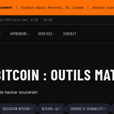
aiement
| Expédié depuis Montréal, QC, Canada | Soutien exper
53-9997
Lun-Ven: 8:30 - 18:00
APPRENDRE
SERVICES
CONTACT
ITCOIN : OUTILS MA
 le hacker souverain
ÉDUCATION BITCOIN
25
BITCOIN × IA
22
ÉNERGIE ET DURABILITÉ
20