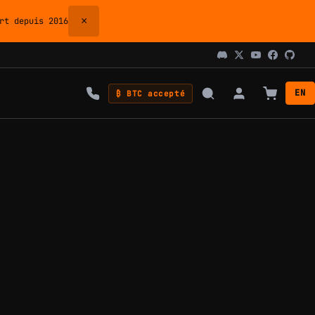
×
t depuis 2016
EN
₿ BTC accepté