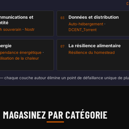
C
munications et
Données et distribution
03
ntité
Auto-hébergement
·
h souverain
·
Nostr
DCENT_Torrent
nergie
La résilience alimentaire
07
épendance énergétique
·
Résilience du homestead
ilisation de la chaleur
— chaque couche autour élimine un point de défaillance unique de pl
MAGASINEZ PAR CATÉGORIE