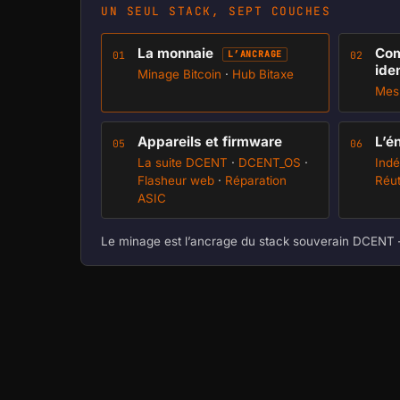
UN SEUL STACK, SEPT COUCHES
La monnaie
Com
L’ANCRAGE
01
02
ide
Minage Bitcoin
·
Hub Bitaxe
Mes
Appareils et firmware
L’é
05
06
La suite DCENT
·
DCENT_OS
·
Ind
Flasheur web
·
Réparation
Réut
ASIC
Le minage est l’ancrage du stack souverain DCENT 