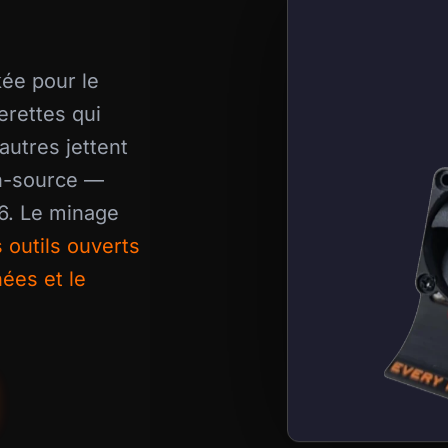
kée pour le
erettes qui
autres jettent
n-source —
6. Le minage
 outils ouverts
ées et le