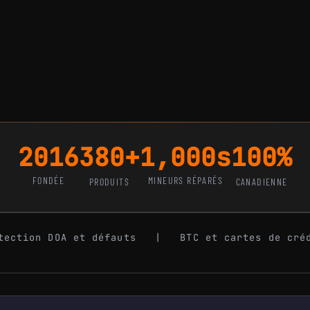
2016
380+
1,000s
100%
FONDÉE
MINEURS RÉPARÉS
PRODUITS
CANADIENNE
tection DOA et défauts | BTC et cartes de cré