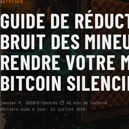
ANTMINER
GUIDE DE RÉDUC
BRUIT DES MINEU
RENDRE VOTRE 
BITCOIN SILENC
janvier 9, 2026
·
D-Central
·
⏱ 42 min de lecture
Dernière mise à jour:
22 juillet 2026