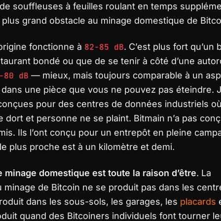
e souffleuses à feuilles roulant en temps suppléme
 plus grand obstacle au minage domestique de Bitcoi
origine fonctionne à
82-85 dB
. C’est plus fort qu’un
taurant bondé ou que de se tenir à côté d’une autor
-80 dB
— mieux, mais toujours comparable à un aspi
, dans une pièce que vous ne pouvez pas éteindre. 
conçues pour des centres de données industriels o
e dort et personne ne se plaint. Bitmain n’a pas conç
is. Ils l’ont conçu pour un entrepôt en pleine cam
 le plus proche est à un kilomètre et demi.
e minage domestique est toute la raison d’être
. La
u minage de Bitcoin ne se produit pas dans les cent
roduit dans les sous-sols, les garages, les
placards
e
roduit quand des Bitcoiners individuels font tourner l