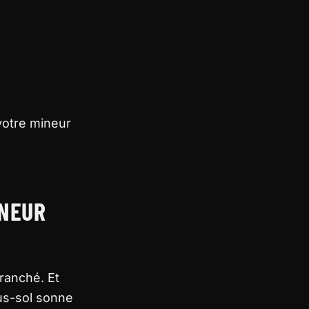
votre mineur
INEUR
ranché. Et
ous-sol sonne