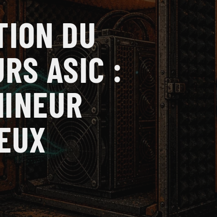
TION DU
RS ASIC :
MINEUR
IEUX