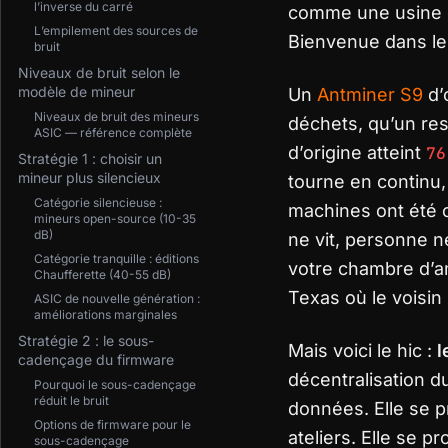
l’inverse du carré
comme une usine d
L’empilement des sources de
Bienvenue dans le
bruit
Niveaux de bruit selon le
modèle de mineur
Un
Antminer S9
d’
Niveaux de bruit des mineurs
déchets, qu’un res
ASIC — référence complète
d’origine atteint
76
Stratégie 1 : choisir un
mineur plus silencieux
tourne en continu
Catégorie silencieuse :
machines ont été 
mineurs open-source (10-35
dB)
ne vit, personne n
Catégorie tranquille : éditions
votre chambre d’am
Chaufferette (40-55 dB)
Texas où le voisin
ASIC de nouvelle génération :
améliorations marginales
Stratégie 2 : le sous-
Mais voici le hic :
l
cadençage du firmware
décentralisation d
Pourquoi le sous-cadençage
réduit le bruit
données. Elle se p
Options de firmware pour le
ateliers. Elle se p
sous-cadençage