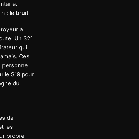
ntaire.
n : le
bruit
.
 broyeur à
oute. Un S21
rateur qui
Jamais. Ces
ù personne
u le S19 pour
pagne du
res de
t les
eur propre