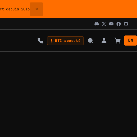
×
t depuis 2016
EN
₿ BTC accepté