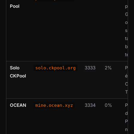
Pool
popu
Grat
ope
sou
tab
bor
temp
Solo
3333
2%
Pool
solo.ckpool.org
CKPool
épr
Con 
Très
OCEAN
3334
0%
Poo
mine.ocean.xyz
déce
Pai
non