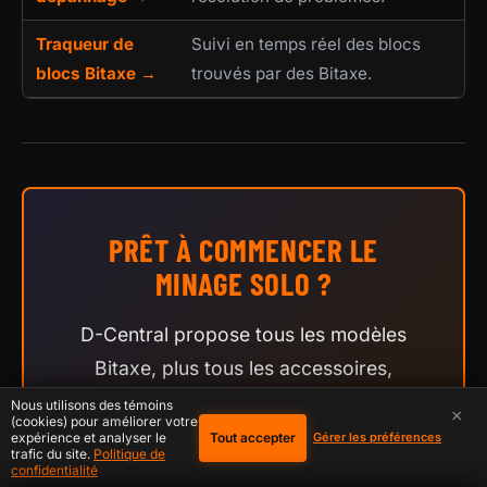
Traqueur de
Suivi en temps réel des blocs
blocs Bitaxe →
trouvés par des Bitaxe.
PRÊT À COMMENCER LE
MINAGE SOLO ?
D-Central propose tous les modèles
Bitaxe, plus tous les accessoires,
dissipateurs, alimentations et supports
Nous utilisons des témoins
×
(cookies) pour améliorer votre
dont vous avez besoin. Pionniers du
Tout accepter
expérience et analyser le
Gérer les préférences
trafic du site.
Politique de
Bitaxe depuis le premier jour —
confidentialité