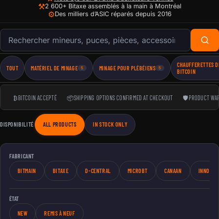
⚒
2 600+ Bitaxe assemblés à la main à Montréal
⚙
Des milliers d’ASIC réparés depuis 2016
Rechercher des produits
CHAUFFERETTES D
TOUT
MATÉRIEL DE MINAGE
MINAGE POUR PLÉBÉIENS
5
5
BITCOIN
₿
BITCOIN ACCEPTÉ
📦
SHIPPING OPTIONS CONFIRMED AT CHECKOUT
🛡
PRODUCT WAR
DISPONIBILITÉ
ALL PRODUCTS
IN STOCK ONLY
FABRICANT
BITMAIN
BITAXE
D-CENTRAL
MICROBT
CANAAN
INNOSIL
ÉTAT
NEW
REMIS À NEUF