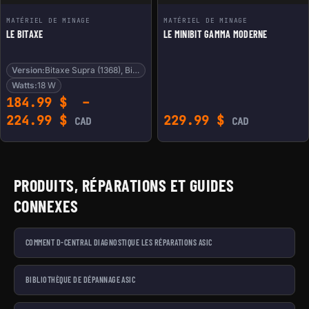
MATÉRIEL DE MINAGE
MATÉRIEL DE MINAGE
LE BITAXE
LE MINIBIT GAMMA MODERNE
Version:
Bitaxe Supra (1368), Bitaxe Gamma (1370)
Watts:
18 W
184.99
$
–
Plage de prix : 184.99 $ à 224.9
224.99
$
229.99
$
CAD
CAD
PRODUITS, RÉPARATIONS ET GUIDES
CONNEXES
COMMENT D-CENTRAL DIAGNOSTIQUE LES RÉPARATIONS ASIC
BIBLIOTHÈQUE DE DÉPANNAGE ASIC