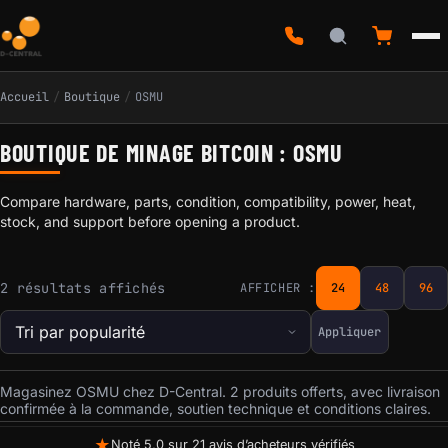
Accueil
/
Boutique
/
OSMU
BOUTIQUE DE MINAGE BITCOIN : OSMU
Compare hardware, parts, condition, compatibility, power, heat,
stock, and support before opening a product.
Trié par popularité
2 résultats affichés
AFFICHER :
24
48
96
Appliquer
Magasinez OSMU chez D-Central. 2 produits offerts, avec livraison
confirmée à la commande, soutien technique et conditions claires.
★
Noté 5,0 sur 21 avis d’acheteurs vérifiés