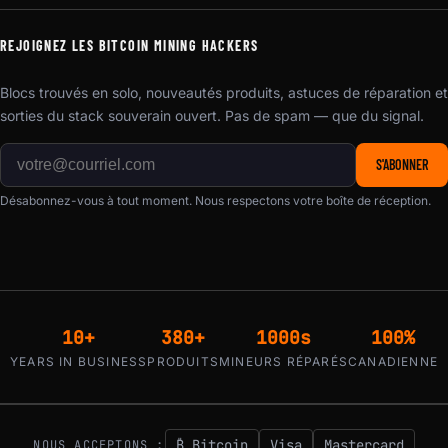
REJOIGNEZ LES BITCOIN MINING HACKERS
Blocs trouvés en solo, nouveautés produits, astuces de réparation et
sorties du stack souverain ouvert. Pas de spam — que du signal.
S'ABONNER
Désabonnez-vous à tout moment. Nous respectons votre boîte de réception.
10+
380+
1000s
100%
YEARS IN BUSINESS
PRODUITS
MINEURS RÉPARÉS
CANADIENNE
₿ Bitcoin
Visa
Mastercard
NOUS ACCEPTONS :