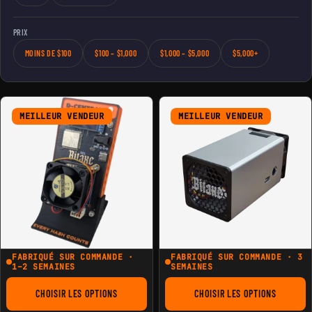
PRIX
MOINS DE $100
$100 – $1,000
$1,000 – $5,000
$5,000+
MEILLEUR VENDEUR
MEILLEUR VENDEUR
FABRIQUÉ SUR COMMANDE ·
FABRIQUÉ SUR COMMANDE · 3
1–2 SEMAINES
SEMAINES
CHOISIR LES OPTIONS
CHOISIR LES OPTIONS
POUR LE BITAXE
POUR LE MINIBIT G