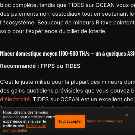
bloc complète, tandis que TIDES sur OCEAN vous p
des paiements non-custodiaux tout en soutenant le 
l’écosystème. Beaucoup de mineurs Bitaxe pointent 
solo pour l’expérience du billet de loterie.
Mineur domestique moyen (100-500 TH/s — un à quelques ASI
Recommandé : FPPS ou TIDES
C’est le juste milieu pour la plupart des mineurs 
des gains quotidiens prévisibles que vous pouvez 
d’électricité
. TIDES sur OCEAN est un excellent choi
à la souveraineté et acceptez un peu plus de varia
Nous utilisons des témoins
×
TIDES sur OCEAN seront raisonnablement constants
(cookies) pour améliorer votre
Tout accepter
expérience et analyser le
Gérer les préférences
hashrate du pool continue de croître.
trafic du site.
Politique de
confidentialité