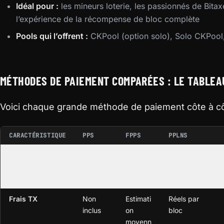
Idéal pour :
les mineurs loterie, les passionnés de Bita
l’expérience de la récompense de bloc complète
Pools qui l’offrent :
CKPool (option solo), Solo CKPool,
MÉTHODES DE PAIEMENT COMPARÉES : LE TABLEA
Voici chaque grande méthode de paiement côte à cô
CARACTÉRISTIQUE
PPS
FPPS
PPLNS
Récompense de
Garanti
Garanti
Par bloc
bloc
e
e
trouvé
Frais TX
Non
Estimati
Réels par
inclus
on
bloc
moyenn