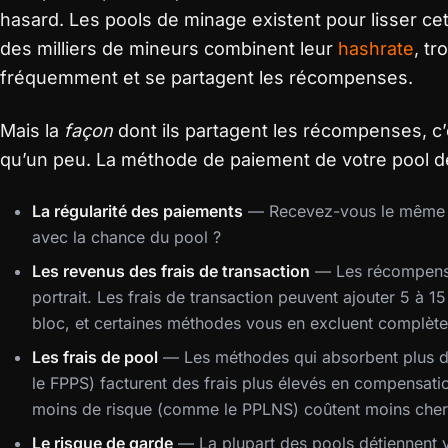
hasard. Les pools de minage existent pour lisser ce
des milliers de mineurs combinent leur
hashrate
, tr
fréquemment et se partagent les récompenses.
Mais la
façon
dont ils partagent les récompenses, c’
qu’un peu. La méthode de paiement de votre pool d
La régularité des paiements
— Recevez-vous le même mo
avec la chance du pool ?
Les revenus des frais de transaction
— Les récompense
portrait. Les frais de transaction peuvent ajouter 5 à 1
bloc, et certaines méthodes vous en excluent complèt
Les frais de pool
— Les méthodes qui absorbent plus d
le FPPS) facturent des frais plus élevés en compensat
moins de risque (comme le PPLNS) coûtent moins cher
Le risque de garde
— La plupart des pools détiennent v