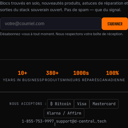
Blocs trouvés en solo, nouveautés produits, astuces de réparation et
sorties du stack souverain ouvert. Pas de spam — que du signal.
S'ABONNER
Désabonnez-vous à tout moment. Nous respectons votre boîte de réception.
10+
380+
1000s
100%
YEARS IN BUSINESS
PRODUITS
MINEURS RÉPARÉS
CANADIENNE
₿ Bitcoin
Visa
Mastercard
NOUS ACCEPTONS :
Klarna / Affirm
1-855-753-9997
support@d-central.tech
|