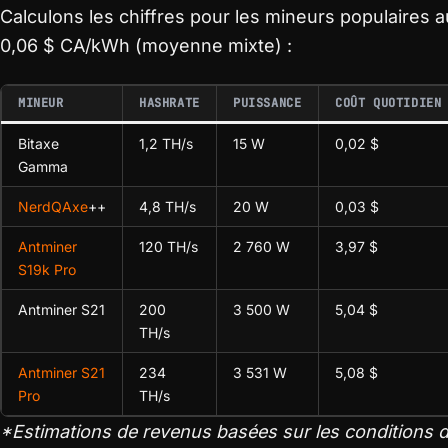
Calculons les chiffres pour les mineurs populaires a
0,06 $ CA/kWh (moyenne mixte) :
MINEUR
HASHRATE
PUISSANCE
COÛT QUOTIDIEN
Bitaxe
1,2 TH/s
15 W
0,02 $
Gamma
NerdQAxe
++
4,8 TH/s
20 W
0,03 $
Antminer
120 TH/s
2 760 W
3,97 $
S19k Pro
Antminer S21
200
3 500 W
5,04 $
TH/s
Antminer S21
234
3 531 W
5,08 $
Pro
TH/s
*Estimations de revenus basées sur les conditions du