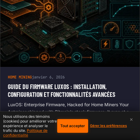
HOME MINING
janvier 6, 2026
GUIDE DU FIRMWARE LUXOS : INSTALLATION,
CONFIGURATION ET FONCTIONNALITÉS AVANCÉES
LuxOS: Enterprise Firmware, Hacked for Home Miners Your
Antminer shipped with Bitmain’s stock firmware. It runs at a
Nous utilisons des témoins
fixed frequency, pulls a fixed wattage, and…
×
(cookies) pour améliorer votre
Tout accepter
expérience et analyser le
Gérer les préférences
trafic du site.
Politique de
confidentialité
Start Mining Smarter