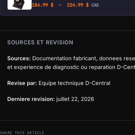
Plage de prix : 1
184.99
$
–
224.99
$
CAD
SOURCES ET REVISION
Sources:
Documentation fabricant, donnees rese
et experience de diagnostic ou reparation D-Centr
Revise par:
Equipe technique D-Central
Derniere revision:
juillet 22, 2026
SHARE THIS ARTICLE