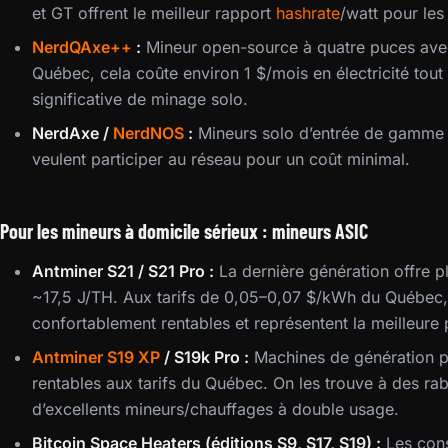
et GT offrent le meilleur rapport
hashrate
/watt pour les
NerdQAxe++
:
Mineur open-source à quatre puces avec
Québec, cela coûte environ 1 $/mois en électricité tou
significative de minage solo.
NerdAxe /
NerdNOS
:
Mineurs solo d’entrée de gamme p
veulent participer au réseau pour un coût minimal.
Pour les mineurs à domicile sérieux : mineurs ASIC
Antminer S21 / S21 Pro :
La dernière génération offre p
~17,5 J/TH. Aux tarifs de 0,05–0,07 $/kWh du Québec,
confortablement rentables et représentent la meilleure
Antminer S19 XP
/ S19k Pro :
Machines de génération p
rentables aux tarifs du Québec. On les trouve à des rabai
d’excellents mineurs/chauffages à double usage.
Bitcoin Space Heaters (éditions S9, S17, S19) :
Les cons