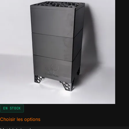
EN STOCK
Choisir les options
for Antminer S9 édition chaufferette