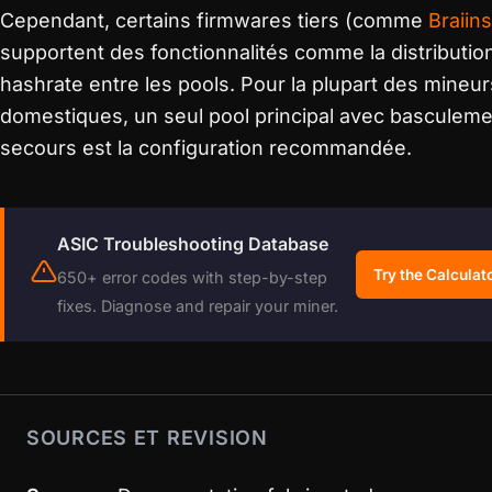
Cependant, certains firmwares tiers (comme
Braiin
supportent des fonctionnalités comme la distributio
hashrate entre les pools. Pour la plupart des mineur
domestiques, un seul pool principal avec basculem
secours est la configuration recommandée.
ASIC Troubleshooting Database
Try the Calculat
650+ error codes with step-by-step
fixes. Diagnose and repair your miner.
SOURCES ET REVISION