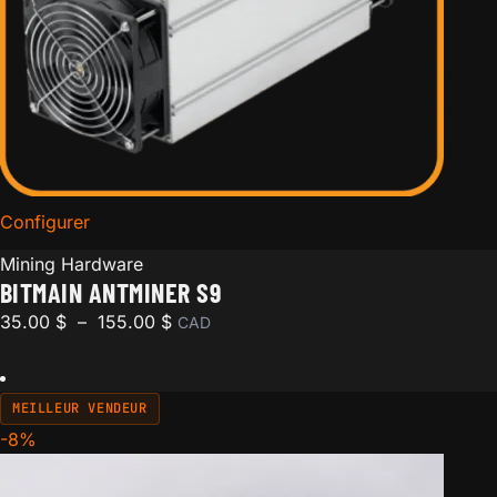
Configurer
for Bitmain Antminer S9
Mining Hardware
BITMAIN ANTMINER S9
Plage de prix : 35.00 $ à 155.00 $
35.00
$
–
155.00
$
CAD
MEILLEUR VENDEUR
-8%