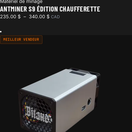
Matériel de minage
ANTMINER S9 ÉDITION CHAUFFERETTE
Plage de prix : 235.00 $ à 340.00 $
235.00
$
–
340.00
$
CAD
MEILLEUR VENDEUR