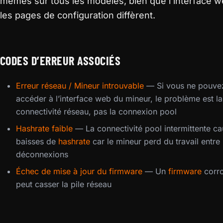
mêmes sur tous les modèles, bien que l’interface w
les pages de configuration diffèrent.
CODES D’ERREUR ASSOCIÉS
Erreur réseau / Mineur introuvable
— Si vous ne pouve
accéder à l’interface web du mineur, le problème est la
connectivité réseau, pas la connexion pool
Hashrate faible
— La connectivité pool intermittente c
baisses de
hashrate
car le mineur perd du travail entre 
déconnexions
Échec de mise à jour du firmware
— Un
firmware
corr
peut casser la pile réseau