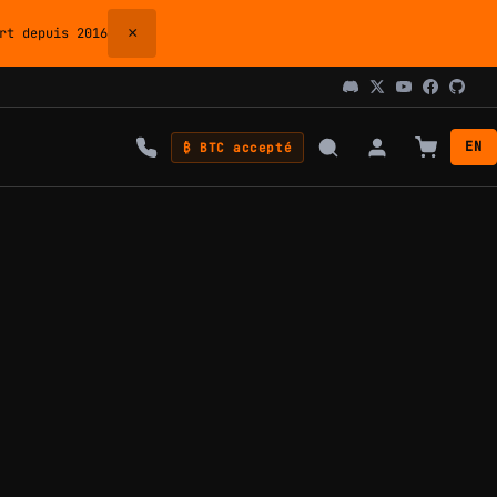
×
t depuis 2016
EN
₿ BTC accepté