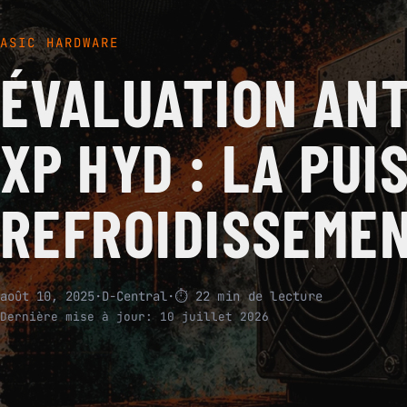
ASIC HARDWARE
ÉVALUATION ANT
XP HYD : LA PUI
REFROIDISSEMEN
août 10, 2025
·
D-Central
·
⏱ 22 min de lecture
Dernière mise à jour:
10 juillet 2026