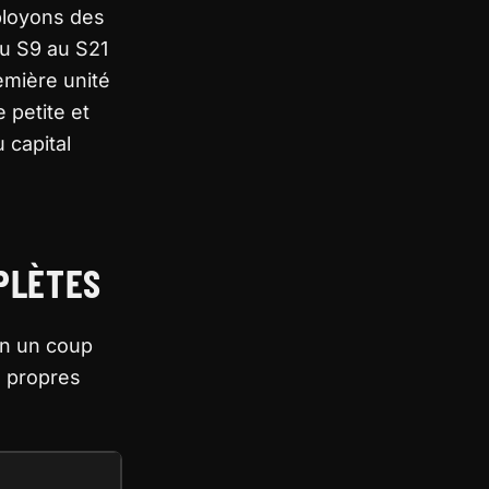
ployons des
du S9 au S21
emière unité
 petite et
 capital
MPLÈTES
en un coup
os propres