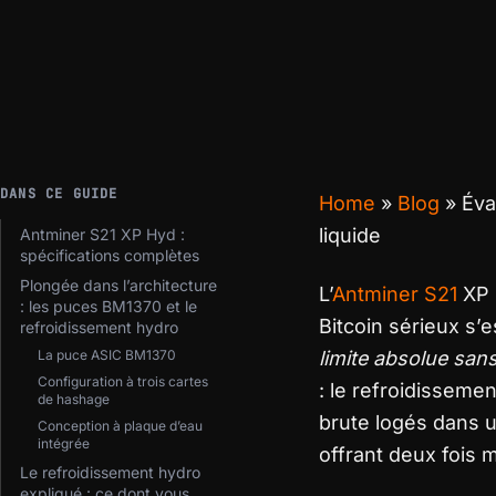
DANS CE GUIDE
Home
»
Blog
»
Éva
liquide
Antminer S21 XP Hyd :
spécifications complètes
Plongée dans l’architecture
L’
Antminer S21
XP 
: les puces BM1370 et le
Bitcoin sérieux s’
refroidissement hydro
La puce ASIC BM1370
limite absolue sans
Configuration à trois cartes
: le refroidisseme
de hashage
brute logés dans un
Conception à plaque d’eau
intégrée
offrant deux fois
Le refroidissement hydro
expliqué : ce dont vous