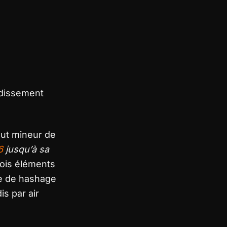
idissement
out mineur de
6
jusqu’à sa
rois éléments
e de hashage
is par air