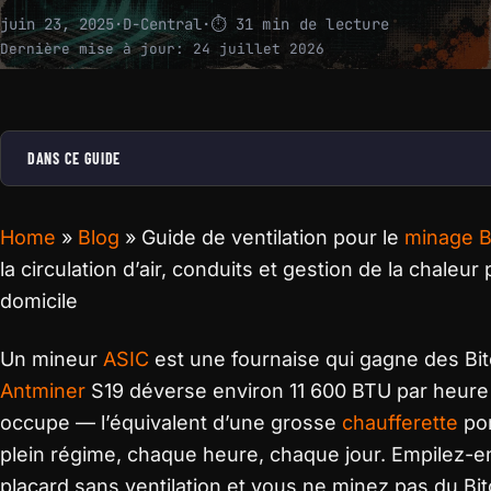
juin 23, 2025
·
D-Central
·
⏱ 31 min de lecture
Dernière mise à jour:
24 juillet 2026
DANS CE GUIDE
Home
»
Blog
»
Guide de ventilation pour le
minage B
la circulation d’air, conduits et gestion de la chaleur
domicile
Un mineur
ASIC
est une fournaise qui gagne des Bit
Antminer
S19 déverse environ 11 600 BTU par heure d
occupe — l’équivalent d’une grosse
chaufferette
por
plein régime, chaque heure, chaque jour. Empilez-
placard sans ventilation et vous ne minez pas du Bit