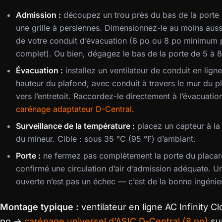
Admission :
découpez un trou près du bas de la porte d
une grille à persiennes. Dimensionnez-le au moins auss
de votre conduit d’évacuation (6 po ou 8 po minimum 
complet). Ou bien, dégagez le bas de la porte de 5 à 
Évacuation :
installez un ventilateur de conduit en lign
hauteur du plafond, avec conduit à travers le mur du p
vers l’entretoit. Raccordez-le directement à l’évacuatio
carénage adaptateur D-Central
.
Surveillance de la température :
placez un capteur à la
du mineur. Cible : sous 35 °C (95 °F) d’ambiant.
Porte :
ne fermez pas complètement la porte du placard
confirmé une circulation d’air d’admission adéquate. U
ouverte n’est pas un échec — c’est de la bonne ingénier
Montage typique :
ventilateur en ligne AC Infinity C
po →
carénage universel d’ASIC D-Central (8 po)
sur