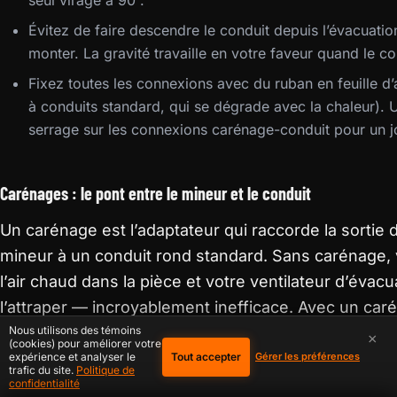
seul virage à 90°.
Évitez de faire descendre le conduit depuis l’évacuatio
monter. La gravité travaille en votre faveur quand le co
Fixez toutes les connexions avec du ruban en feuille 
à conduits standard, qui se dégrade avec la chaleur). Ut
serrage sur les connexions carénage-conduit pour un j
Carénages : le pont entre le mineur et le conduit
Un carénage est l’adaptateur qui raccorde la sortie 
mineur à un conduit rond standard. Sans carénage, 
l’air chaud dans la pièce et votre ventilateur d’évac
l’attraper — incroyablement inefficace. Avec un caré
directement du mineur au conduit vers l’extérieur,
Nous utilisons des témoins
×
(cookies) pour améliorer votre
minimal.
Tout accepter
expérience et analyser le
Gérer les préférences
trafic du site.
Politique de
confidentialité