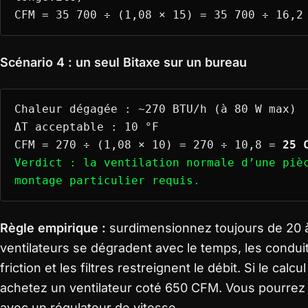
CFM = 35 700 ÷ (1,08 × 15) = 35 700 ÷ 16,
Scénario 4 : un seul Bitaxe sur un bureau
Chaleur dégagée : ~270 BTU/h (à 80 W max)
ΔT acceptable : 10 °F
CFM = 270 ÷ (1,08 × 10) = 270 ÷ 10,8 =
25 
Verdict : la ventilation normale d’une piè
montage particulier requis.
Règle empirique :
surdimensionnez toujours de 20 
ventilateurs se dégradent avec le temps, les condui
friction et les filtres restreignent le débit. Si le cal
achetez un ventilateur coté 650 CFM. Vous pourrez 
avec un régulateur de vitesse.