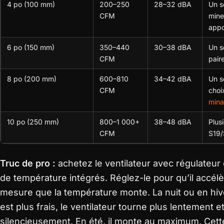
4 po (100 mm)
200–250
28–32 dBA
Un s
CFM
mine
appo
6 po (150 mm)
350–440
30–38 dBA
Un s
CFM
pair
8 po (200 mm)
600–810
34–42 dBA
Un s
CFM
choi
mina
10 po (250 mm)
800–1 000+
38–48 dBA
Plus
CFM
S19/
Truc de pro :
achetez le ventilateur avec régulateur
de température intégrés. Réglez-le pour qu’il accé
mesure que la température monte. La nuit ou en hiv
est plus frais, le ventilateur tourne plus lentement e
silencieusement. En été, il monte au maximum. Cett